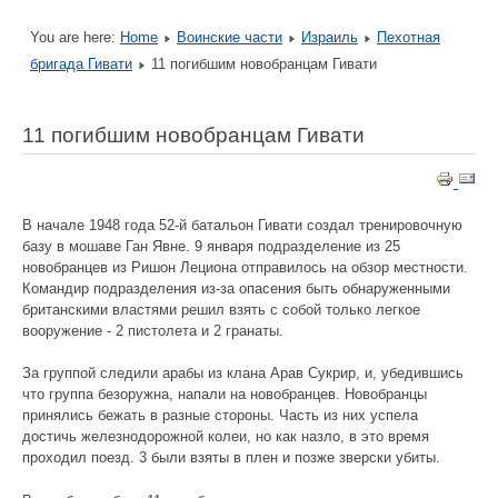
You are here:
Home
Воинские части
Израиль
Пехотная
бригада Гивати
11 погибшим новобранцам Гивати
11 погибшим новобранцам Гивати
В начале 1948 года 52-й батальон Гивати создал тренировочную
базу в мошаве Ган Явне. 9 января подразделение из 25
новобранцев из Ришон Лециона отправилось на обзор местности.
Командир подразделения из-за опасения быть обнаруженными
британскими властями решил взять с собой только легкое
вооружение - 2 пистолета и 2 гранаты.
За группой следили арабы из клана Арав Сукрир, и, убедившись
что группа безоружна, напали на новобранцев. Новобранцы
принялись бежать в разные стороны. Часть из них успела
достичь железнодорожной колеи, но как назло, в это время
проходил поезд. 3 были взяты в плен и позже зверски убиты.