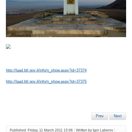
http://laad.btl.gov.il/info/n_show.aspx?id=37374
http://laad.btl.gov.il/info/n_show.aspx?id=37375
Prev
Next
Published: Friday, 11 March 2011 15:06
Written by Igor Laberov