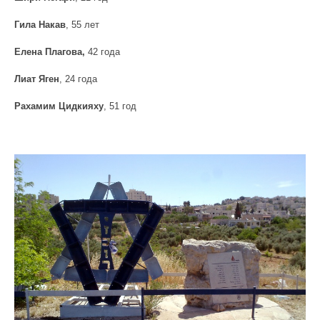
Гила Накав
, 55 лет
Елена Плагова,
42 года
Лиат Яген
, 24 года
Рахамим Цидкияху
, 51 год