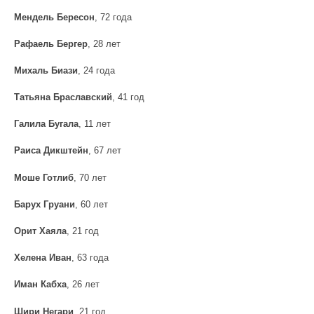
Мендель Бересон
, 72 года
Рафаель Бергер
, 28 лет
Михаль Биази
, 24 года
Татьяна Браславский
, 41 год
Галила Бугала
, 11 лет
Раиса Дикштейн
, 67 лет
Моше Готлиб
, 70 лет
Барух Груани
, 60 лет
Орит Хаяла
, 21 год
Хелена Иван
, 63 года
Иман Кабха
, 26 лет
Шири Негари
, 21 год