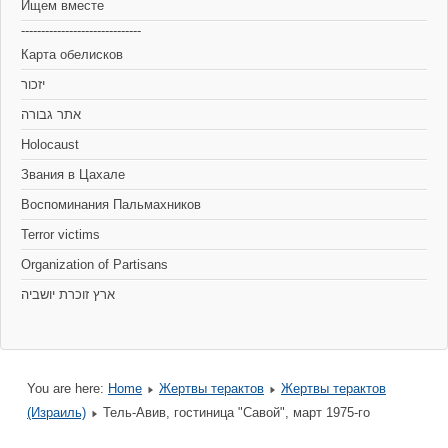
Ищем вместе
------------------------------
Карта обелисков
יזכור
אתר גבורה
Holocaust
Звания в Цахале
Воспоминания Пальмахников
Terror victims
Organization of Partisans
You are here:
Home
Жертвы терактов
Жертвы терактов
(Израиль)
Тель-Авив, гостиница "Савой", март 1975-го