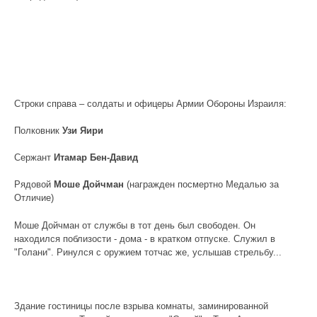
Строки справа – солдаты и офицеры Армии Обороны Израиля:
Полковник
Узи Яири
Сержант
Итамар Бен-Давид
Рядовой
Моше Дойчман
(награжден посмертно Медалью за
Отличие)
Моше Дойчман от службы в тот день был свободен. Он
находился поблизости - дома - в кратком отпуске. Служил в
"Голани". Ринулся с оружием тотчас же, услышав стрельбу...
Здание гостиницы после взрыва комнаты, заминированной