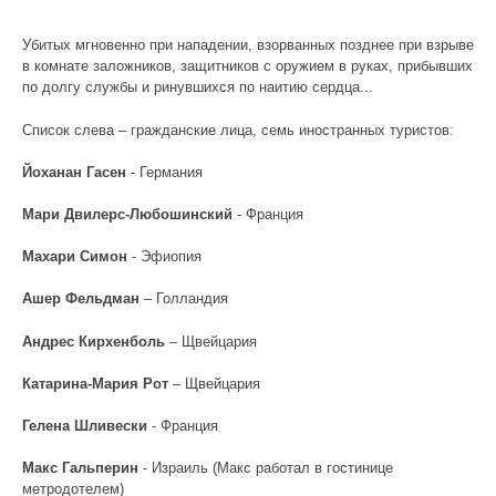
Убитых мгновенно при нападении, взорванных позднее при взрыве
в комнате заложников, защитников с оружием в руках, прибывших
по долгу службы и ринувшихся по наитию сердца...
Список слева – гражданские лица, семь иностранных туристов:
Йоханан Гасен
- Германия
Мари Двилерс-Любошинский
- Франция
Махари Симон
- Эфиопия
Ашер Фельдман
– Голландия
Андрес Кирхенболь
– Щвейцария
Катарина-Мария Рот
– Щвейцария
Гелена Шливески
- Франция
Макс Гальперин
- Израиль (Макс работал в гостинице
метродотелем)