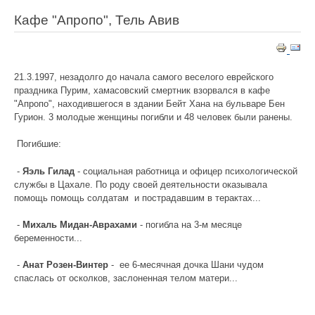
Кафе "Апропо", Тель Авив
21.3.1997, незадолго до начала самого веселого еврейского
праздника Пурим, хамасовский смертник взорвался в кафе
"Апропо", находившегося в здании Бейт Хана на бульваре Бен
Гурион. 3 молодые женщины погибли и 48 человек были ранены.
Погибшие:
-
Яэль Гилад
- социальная работница и офицер психологической
службы в Цахале. По роду своей деятельности оказывала
помощь помощь солдатам и пострадавшим в терактах...
-
Михаль Мидан-Аврахами
- погибла на 3-м месяце
беременности...
-
Анат Розен-Винтер
- ее 6-месячная дочка Шани чудом
спаслась от осколков, заслоненная телом матери...