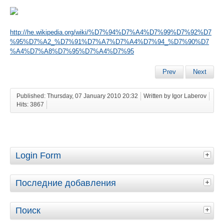
http://he.wikipedia.org/wiki/%D7%94%D7%A4%D7%99%D7%92%D7
%95%D7%A2_%D7%91%D7%A7%D7%A4%D7%94_%D7%90%D7
%A4%D7%A8%D7%95%D7%A4%D7%95
Prev
Next
Published: Thursday, 07 January 2010 20:32
Written by Igor Laberov
Hits: 3867
Login Form
Последние добавления
Поиск