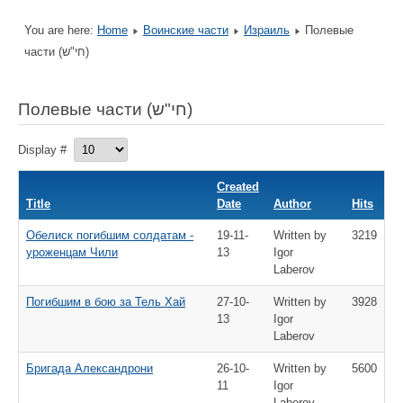
You are here:
Home
Воинские части
Израиль
Полевые
части (חי"ש)
Полевые части (חי"ש)
Display #
Created
Title
Date
Author
Hits
Обелиск погибшим солдатам -
19-11-
Written by
3219
уроженцам Чили
13
Igor
Laberov
Погибшим в бою за Тель Хай
27-10-
Written by
3928
13
Igor
Laberov
Бригада Александрони
26-10-
Written by
5600
11
Igor
Laberov